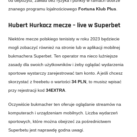
od depozytu, zakład bez ryzyka i punkty w ramach dobrze
znanego programu lojalnościowego
Fortuna
Klub
Plus
.
Hubert Hurkacz mecze – live w Superbet
Niektóre mecze polskiego tenisisty w roku 2023 będziecie
mogli zobaczyć również na stronie lub w aplikacji mobilnej
bukmachera Superbet. Ten operator ma nieco luźniejsze
zasady dla swoich użytkowników i żeby oglądać wydarzenia
sportowe wystarczy zarejestrować tam konto. A jeśli chcesz
skorzystać z freebetu o wartości
34 PLN
, to musisz wpisać
przy rejestracji kod
34EXTRA
.
Oczywiście bukmacher ten oferuje oglądanie streamów na
komputerach i urządzeniam mobilnych. Liczba wydarzeń
sportowych, które można obejrzeć za pośrednictwem
Superbetu jest naprawdę godna uwagi.