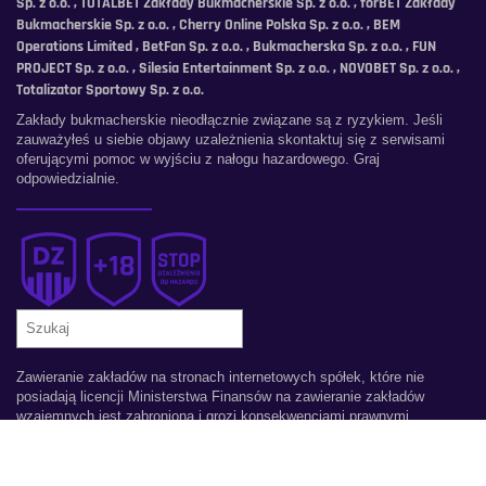
Sp. z o.o. , TOTALBET Zakłady Bukmacherskie Sp. z o.o. , forBET Zakłady
Bukmacherskie Sp. z o.o. , Cherry Online Polska Sp. z o.o. , BEM
Operations Limited , BetFan Sp. z o.o. , Bukmacherska Sp. z o.o. , FUN
PROJECT Sp. z o.o. , Silesia Entertainment Sp. z o.o. , NOVOBET Sp. z o.o. ,
Totalizator Sportowy Sp. z o.o.
Zakłady bukmacherskie nieodłącznie związane są z ryzykiem. Jeśli
zauważyłeś u siebie objawy uzależnienia skontaktuj się z serwisami
oferującymi pomoc w wyjściu z nałogu hazardowego. Graj
odpowiedzialnie.
Szukaj
Zawieranie zakładów na stronach internetowych spółek, które nie
posiadają licencji Ministerstwa Finansów na zawieranie zakładów
wzajemnych jest zabroniona i grozi konsekwencjami prawnymi.
Copyright © 2026 Darmowe Zakłady